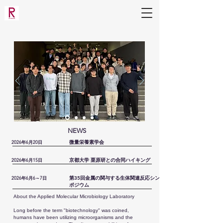
Applied Molecular Microbiology
Laboratory
(Mihara Lab)
NEWS
2026年6月20日
微量栄養素学会
2026年6月15日
京都大学 栗原研との合同ハイキング
2026年6月6～7日
第35回金属の関与する生体関連反応シン
ポジウム
About the Applied Molecular Microbiology Laboratory
Long before the term "biotechnology" was coined,
humans have been utilizing microorganisms and the